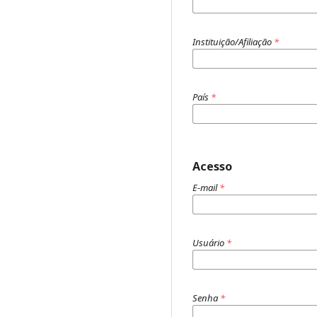
Instituição/Afiliação
*
País
*
Acesso
E-mail
*
Usuário
*
Senha
*