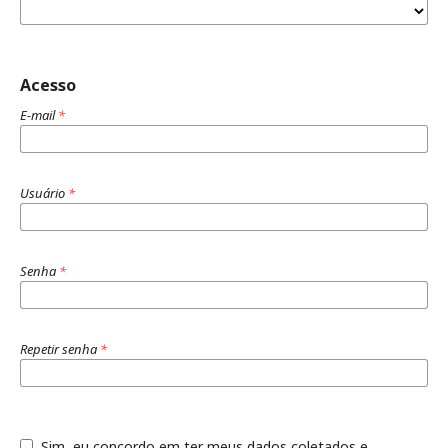
Acesso
E-mail
*
Usuário
*
Senha
*
Repetir senha
*
Sim, eu concordo em ter meus dados coletados e