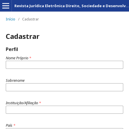
Revista Jurídica Eletrônica Direito, Sociedade e Desenvolvimento
Início
/
Cadastrar
Cadastrar
Perfil
Nome Próprio
*
Sobrenome
Instituição/Afiliação
*
País
*