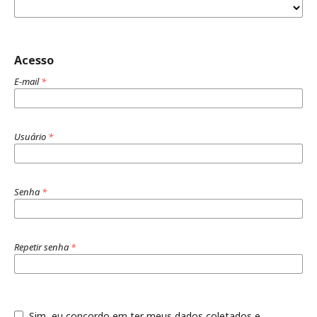
Acesso
E-mail
*
Usuário
*
Senha
*
Repetir senha
*
Sim, eu concordo em ter meus dados coletados e