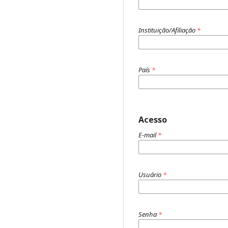
Instituição/Afiliação
*
País
*
Acesso
E-mail
*
Usuário
*
Senha
*