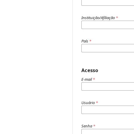
Instituição/Afiliação
*
País
*
Acesso
E-mail
*
Usuário
*
Senha
*