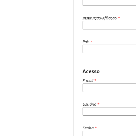
Instituição/Afiliação
*
País
*
Acesso
E-mail
*
Usuário
*
Senha
*