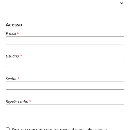
Acesso
E-mail
*
Usuário
*
Senha
*
Repetir senha
*
Sim, eu concordo em ter meus dados coletados e