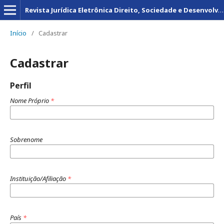
Revista Jurídica Eletrônica Direito, Sociedade e Desenvolvimento
Início
/
Cadastrar
Cadastrar
Perfil
Nome Próprio
*
Sobrenome
Instituição/Afiliação
*
País
*